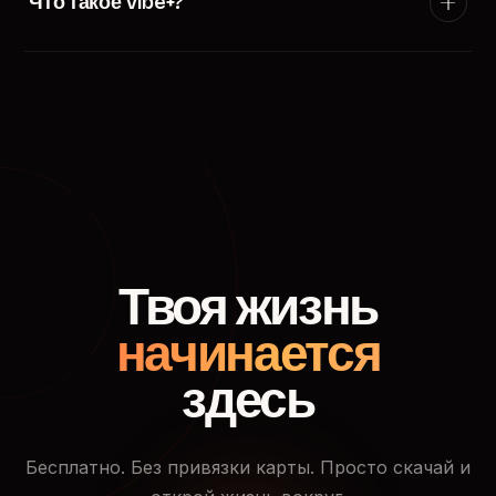
Что такое Vibe+?
появится в ленте пользователей твоего города.
Vibe+ — премиум-подписка TryVibe: расширенные
фильтры поиска, приоритетный показ в ленте
знакомств, кто смотрел твой профиль и доступ к
закрытым событиям.
Твоя жизнь
начинается
здесь
Бесплатно. Без привязки карты. Просто скачай и