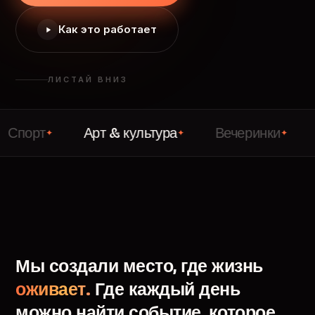
Как это работает
ЛИСТАЙ ВНИЗ
т
Арт & культура
Вечеринки
Лекци
✦
✦
✦
Мы
создали
место,
где
жизнь
оживает.
Где
каждый
день
можно
найти
событие,
которое