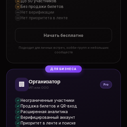
До 50 участников
~
Без продажи билетов
~
Нет верификации
—
Нет приоритета в ленте
—
Начать бесплатно
Подходит для личных встреч, хобби-групп и небольших
сообществ
ДЛЯ БИЗНЕСА
Организатор
🏢
Pro
ИП или ООО
Неограниченные участники
✓
Продажа билетов и QR-вход
✓
Расширенная аналитика
✓
Верифицированный аккаунт
✓
Приоритет в ленте и поиске
✓