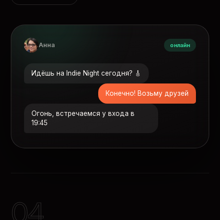
Анна
онлайн
Идёшь на Indie Night сегодня? 🎸
Конечно! Возьму друзей
Огонь, встречаемся у входа в
19:45
04