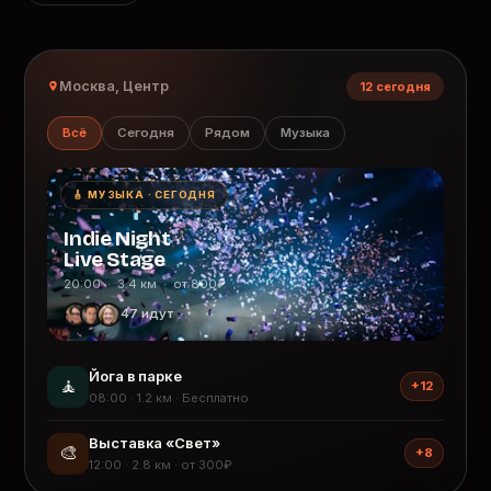
Москва, Центр
12 сегодня
Всё
Сегодня
Рядом
Музыка
🎸 МУЗЫКА · СЕГОДНЯ
Indie Night
Live Stage
20:00 · 3.4 км · от 800₽
47 идут
Йога в парке
🧘
+12
08:00 · 1.2 км · Бесплатно
Выставка «Свет»
🎨
+8
12:00 · 2.8 км · от 300₽