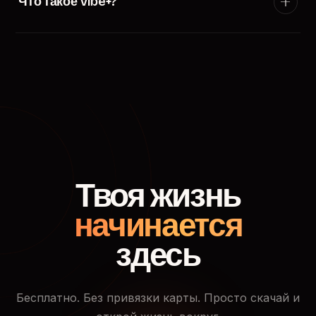
Что такое Vibe+?
появится в ленте пользователей твоего города.
Vibe+ — премиум-подписка TryVibe: расширенные
фильтры поиска, приоритетный показ в ленте
знакомств, кто смотрел твой профиль и доступ к
закрытым событиям.
Твоя жизнь
начинается
здесь
Бесплатно. Без привязки карты. Просто скачай и