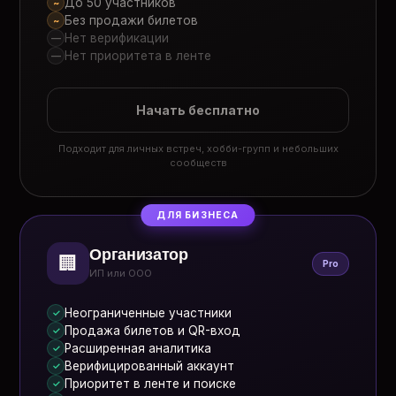
До 50 участников
~
Без продажи билетов
~
Нет верификации
—
Нет приоритета в ленте
—
Начать бесплатно
Подходит для личных встреч, хобби-групп и небольших
сообществ
ДЛЯ БИЗНЕСА
Организатор
🏢
Pro
ИП или ООО
Неограниченные участники
✓
Продажа билетов и QR-вход
✓
Расширенная аналитика
✓
Верифицированный аккаунт
✓
Приоритет в ленте и поиске
✓