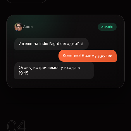
Анна
онлайн
Идёшь на Indie Night сегодня? 🎸
Конечно! Возьму друзей
Огонь, встречаемся у входа в
19:45
04