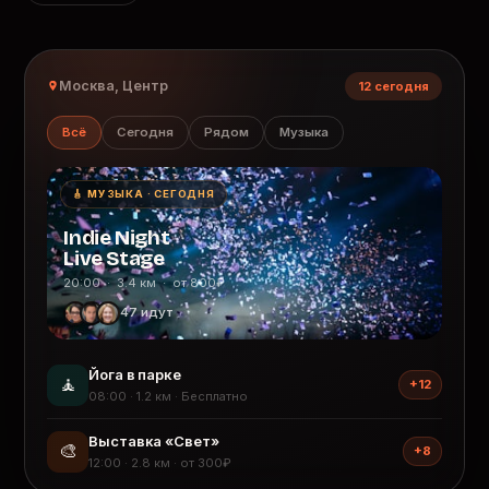
Москва, Центр
12 сегодня
Всё
Сегодня
Рядом
Музыка
🎸 МУЗЫКА · СЕГОДНЯ
Indie Night
Live Stage
20:00 · 3.4 км · от 800₽
47 идут
Йога в парке
🧘
+12
08:00 · 1.2 км · Бесплатно
Выставка «Свет»
🎨
+8
12:00 · 2.8 км · от 300₽