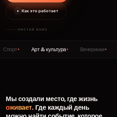
Как это работает
ЛИСТАЙ ВНИЗ
т
Арт & культура
Вечеринки
Лекци
✦
✦
✦
Мы
создали
место,
где
жизнь
оживает.
Где
каждый
день
можно
найти
событие,
которое