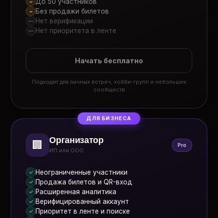
До 50 участников
~
Без продажи билетов
~
Нет верификации
—
Нет приоритета в ленте
—
Начать бесплатно
Подходит для личных встреч, хобби-групп и небольших
сообществ
ДЛЯ БИЗНЕСА
Организатор
🏢
Pro
ИП или ООО
Неограниченные участники
✓
Продажа билетов и QR-вход
✓
Расширенная аналитика
✓
Верифицированный аккаунт
✓
Приоритет в ленте и поиске
✓