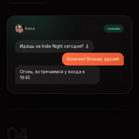
Анна
онлайн
Идёшь на Indie Night сегодня? 🎸
Конечно! Возьму друзей
Огонь, встречаемся у входа в
19:45
04