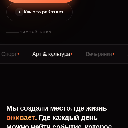
Как это работает
ЛИСТАЙ ВНИЗ
Арт & культура
Вечеринки
Лекции
✦
✦
✦
Мы
создали
место,
где
жизнь
оживает.
Где
каждый
день
можно
найти
событие,
которое