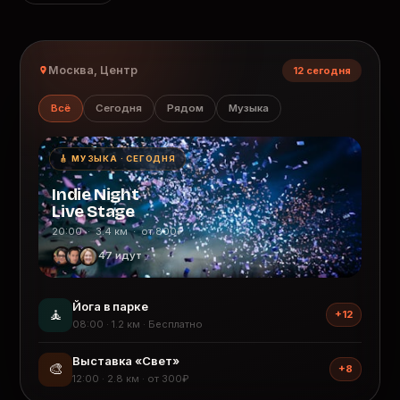
Москва, Центр
12 сегодня
Всё
Сегодня
Рядом
Музыка
🎸 МУЗЫКА · СЕГОДНЯ
Indie Night
Live Stage
20:00 · 3.4 км · от 800₽
47 идут
Йога в парке
🧘
+12
08:00 · 1.2 км · Бесплатно
Выставка «Свет»
🎨
+8
12:00 · 2.8 км · от 300₽