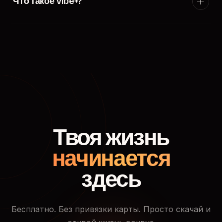
Что такое Vibe+?
появится в ленте пользователей твоего города.
Vibe+ — премиум-подписка TryVibe: расширенные
фильтры поиска, приоритетный показ в ленте
знакомств, кто смотрел твой профиль и доступ к
закрытым событиям.
Твоя жизнь
начинается
здесь
Бесплатно. Без привязки карты. Просто скачай и